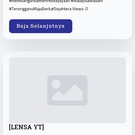
#membangunilaimerintiskejayaan #MalaysiaMadani
#TerengganuMajuBerkatSejahtera Views: 0
Baja Selanjutnya
[LENSA YT]