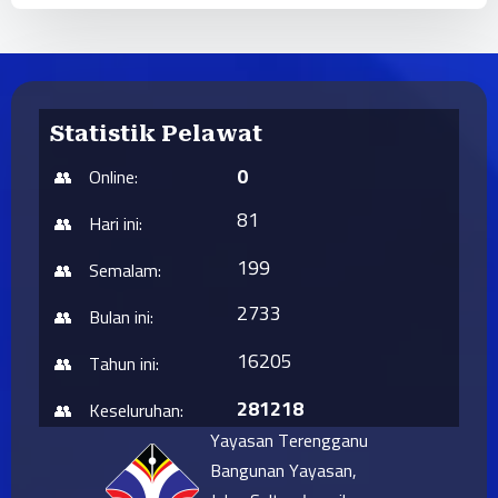
Statistik Pelawat
0
Online:
81
Hari ini:
199
Semalam:
2733
Bulan ini:
16205
Tahun ini:
281218
Keseluruhan:
Yayasan Terengganu
Bangunan Yayasan,