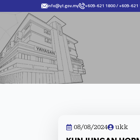
info@yt.gov.my
+609-621 1800 / +609-621
08/08/2024
ukk