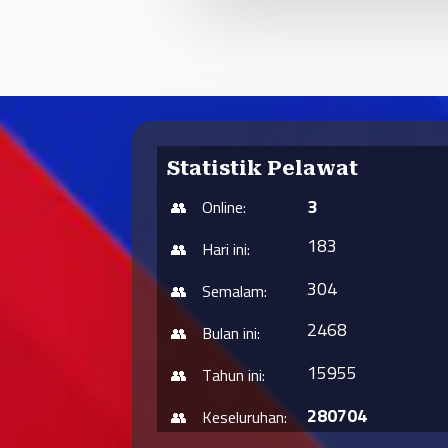
Statistik Pelawat
3
Online:
183
Hari ini:
304
Semalam:
2468
Bulan ini:
15955
Tahun ini:
280704
Keseluruhan: