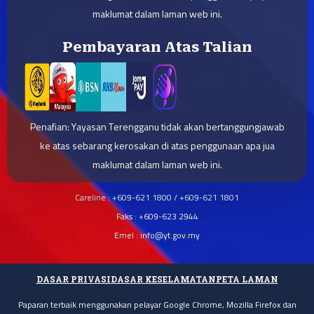
maklumat dalam laman web ini.
Pembayaran Atas Talian
Penafian: Yayasan Terengganu tidak akan bertanggungjawab
ke atas sebarang kerosakan di atas penggunaan apa jua
maklumat dalam laman web ini.
Careline : +609-621 1800 / +609-621 1801
Faks : +609-623 2944
Emel : info@yt.gov.my
DASAR PRIVASI
DASAR KESELAMATAN
PETA LAMAN
Paparan terbaik menggunakan pelayar Google Chrome, Mozilla Firefox dan