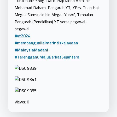
Turut hadir YBhg. Dato’ Haji Mohd Azmi bin
Mohamad Daham, Pengarah YT, YBrs. Tuan Haji
Megat Samsudin bin Megat Yusof, Timbalan
Pengarah (Pendidikan) YT serta pegawai-
pegawai.
#yt2024
#membangunilaimerintiskejayaan
#MalaysiaMadani
#TerengganuMajuBerkatSejahtera
Views: 0