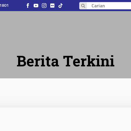
 1801
Search
for:
Berita Terkini