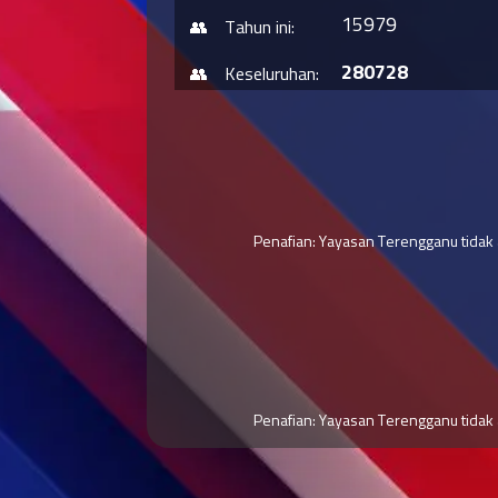
15979
Tahun ini:
280728
Keseluruhan:
Penafian: Yayasan Terengganu tidak
Penafian: Yayasan Terengganu tidak