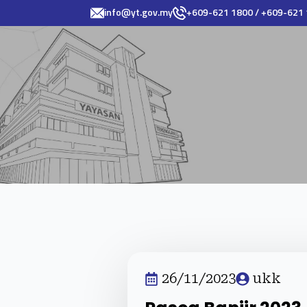
info@yt.gov.my
+609-621 1800 / +609-621
26/11/2023
ukk