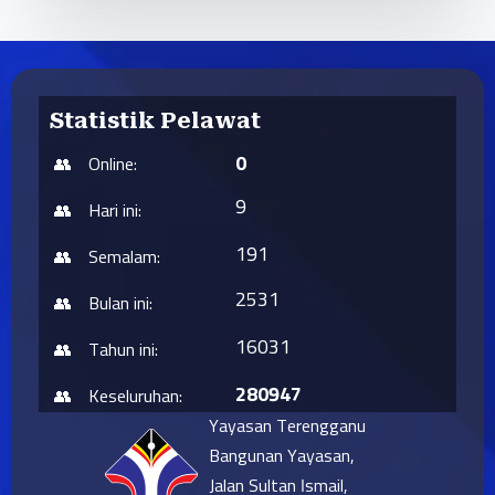
Statistik Pelawat
0
Online:
9
Hari ini:
191
Semalam:
2531
Bulan ini:
16031
Tahun ini:
280947
Keseluruhan:
Yayasan Terengganu
Bangunan Yayasan,
Jalan Sultan Ismail,