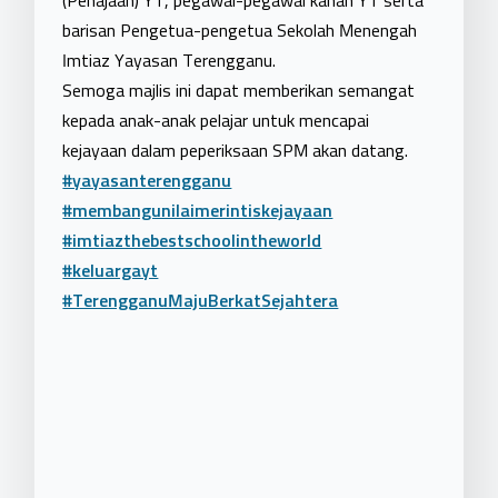
(Penajaan) YT, pegawai-pegawai kanan YT serta
barisan Pengetua-pengetua Sekolah Menengah
Imtiaz Yayasan Terengganu.
Semoga majlis ini dapat memberikan semangat
kepada anak-anak pelajar untuk mencapai
kejayaan dalam peperiksaan SPM akan datang.
#yayasanterengganu
#membangunilaimerintiskejayaan
#imtiazthebestschoolintheworld
#keluargayt
#TerengganuMajuBerkatSejahtera