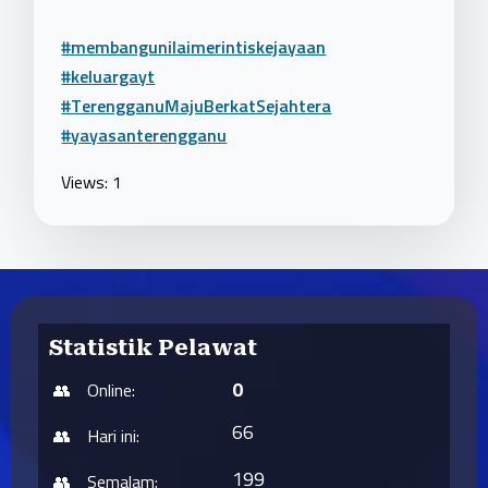
#membangunilaimerintiskejayaan
#keluargayt
#TerengganuMajuBerkatSejahtera
#yayasanterengganu
Views: 1
Statistik Pelawat
0
Online:
66
Hari ini:
199
Semalam: