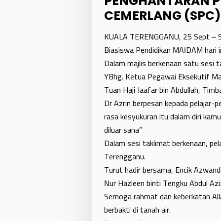
PENGHANTARAN PE
CEMERLANG (SPC)
KUALA TERENGGANU, 25 Sept – Sera
Biasiswa Pendidikan MAIDAM hari in
Dalam majlis berkenaan satu sesi t
YBhg. Ketua Pegawai Eksekutif Ma
Tuan Haji Jaafar bin Abdullah, Tim
Dr Azrin berpesan kepada pelajar-p
rasa kesyukuran itu dalam diri kam
diluar sana”
Dalam sesi taklimat berkenaan, pel
Terengganu.
Turut hadir bersama, Encik Azwan
Nur Hazleen binti Tengku Abdul Az
Semoga rahmat dan keberkatan Allah
berbakti di tanah air.