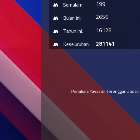
199
Semalam:
2656
Bulan ini:
16128
Tahun ini:
281141
Keseluruhan:
Penafian: Yayasan Terengganu tidak