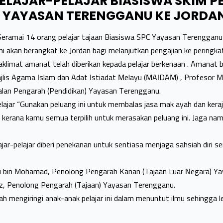
LAJAR-PELAJAR BIASISWA SKIM P
 YAYASAN TERENGGANU KE JORDA
mai 14 orang pelajar tajaan Biasiswa SPC Yayasan Terengganu d
i akan berangkat ke Jordan bagi melanjutkan pengajian ke peringka
aklimat amanat telah diberikan kepada pelajar berkenaan . Amanat 
jlis Agama Islam dan Adat Istiadat Melayu (MAIDAM) , Profesor 
balan Pengarah (Pendidikan) Yayasan Terengganu.
elajar “Gunakan peluang ini untuk membalas jasa mak ayah dan kera
u kerana kamu semua terpilih untuk merasakan peluang ini. Jaga nam
ajar-pelajar diberi penekanan untuk sentiasa menjaga sahsiah diri 
di bin Mohamad, Penolong Pengarah Kanan (Tajaan Luar Negara) 
iz, Penolong Pengarah (Tajaan) Yayasan Terengganu.
 mengiringi anak-anak pelajar ini dalam menuntut ilmu sehingga l