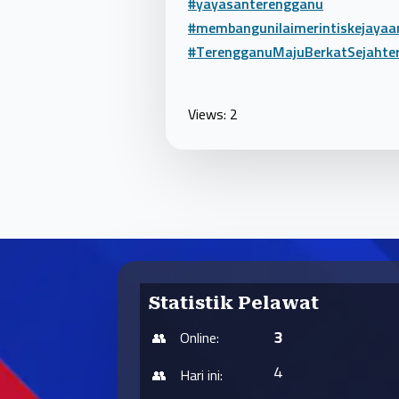
#yayasanterengganu
#membangunilaimerintiskejayaa
#TerengganuMajuBerkatSejahte
Views: 2
Statistik Pelawat
3
Online:
4
Hari ini: