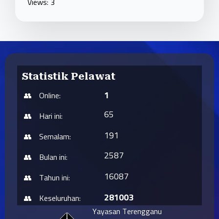
Views: 3
Statistik Pelawat
1
Online:
65
Hari ini:
191
Semalam:
2587
Bulan ini:
16087
Tahun ini:
281003
Keseluruhan:
Yayasan Terengganu