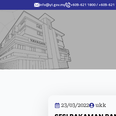
info@yt.gov.my
+609-621 1800 / +609-621
23/03/2022
ukk