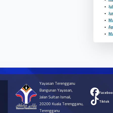
Ju
Ju
Ma
Ap
Ma
Yayasan Terengganu
Bangunan Yayasan,
Faceboo
Jalan Sultan Ismail,
Tiktok
20200 Kuala Terengganu,
Terengganu