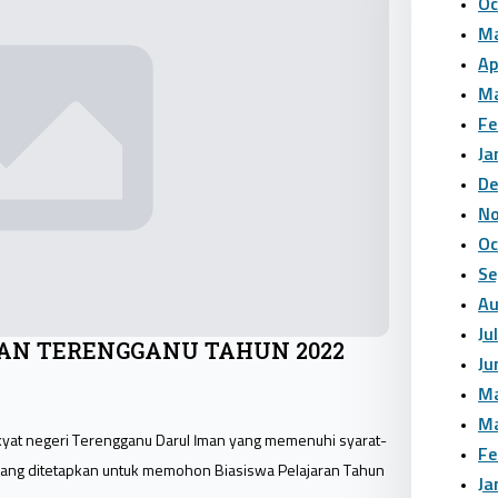
Oc
Ma
Ap
Ma
Fe
Ja
De
No
Oc
Se
Au
Ju
AN TERENGGANU TAHUN 2022
Ju
Ma
Ma
yat negeri Terengganu Darul Iman yang memenuhi syarat-
Fe
ng ditetapkan untuk memohon Biasiswa Pelajaran Tahun
Ja