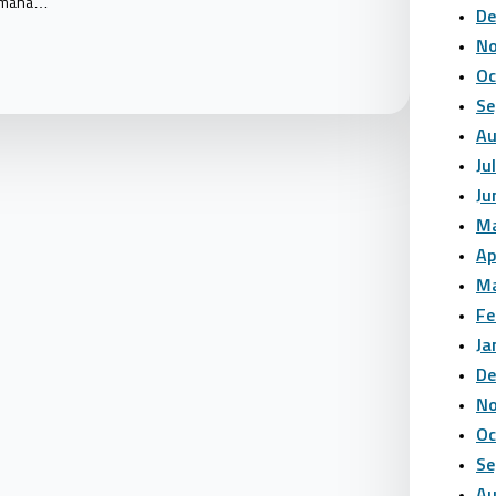
aimana…
De
No
Oc
Se
Au
Ju
Ju
Ma
Ap
Ma
Fe
Ja
De
No
Oc
Se
Au